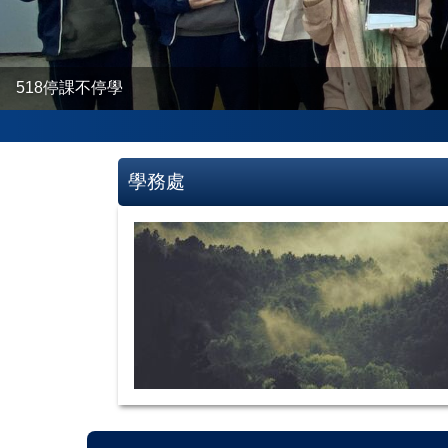
518停課不停學
學務處