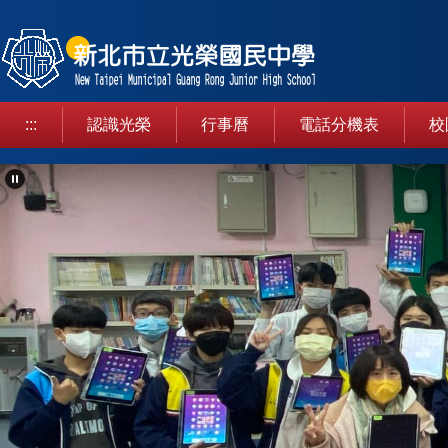
跳
到
主
要
內
:::
認識光榮
行事曆
電話分機表
校
容
區