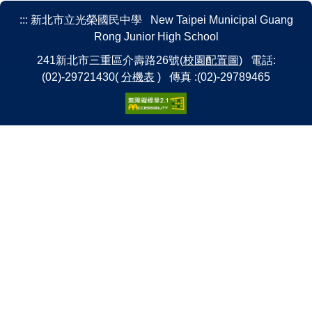
樂活書海
:::
新北市立光榮國民中學 New Taipei Municipal Guang
Rong Junior High School
活動相簿
241新北市三重區介壽路26號(
校園配置圖
) 電話:
影片分享
(02)-29721430(
分機表
) 傳真 :(02)-29789465
資訊中心
訊息連結
空氣品質
Daily Talk 達力英語說起來
AI教學專區