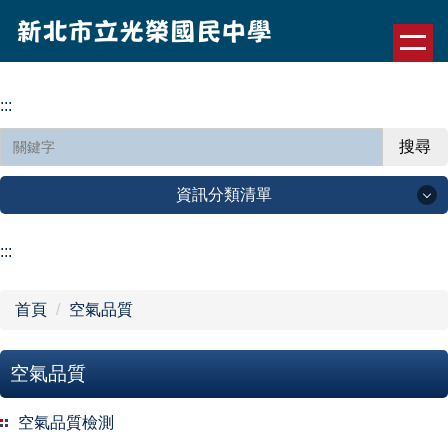
跳
到
主
要
:::
內
容
搜尋
區
資訊分類清單
認識光榮
:::
公告訊息
首頁
空氣品質
行政單位
空氣品質
光榮園地
空氣品質檢測