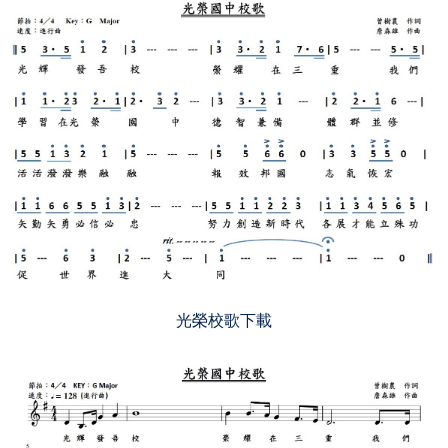
樂活書海
活動相簿
影片分享
資訊中心
訊息連結
空氣品質
Daily Talk 達力英語說起來
光榮校歌下載
AI教學專區