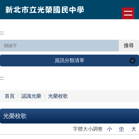
跳
到
主
要
:::
內
容
搜尋
區
資訊分類清單
認識光榮
:::
公告訊息
首頁
認識光榮
光榮校歌
行政單位
光榮校歌
光榮園地
字體大小調整
小
中
大