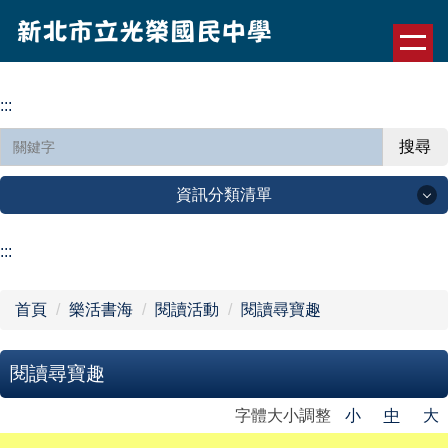
跳
到
主
要
:::
內
容
搜尋
區
資訊分類清單
認識光榮
:::
公告訊息
首頁
樂活書海
閱讀活動
閱讀尋寶趣
行政單位
閱讀尋寶趣
光榮園地
字體大小調整
小
中
大