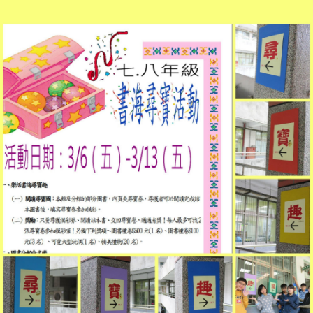
樂活書海
活動相簿
影片分享
資訊中心
訊息連結
空氣品質
Daily Talk 達力英語說起來
AI教學專區