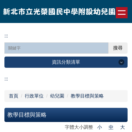
跳
到
主
要
內
:::
容
區
搜尋
資訊分類清單
認識光榮
:::
公告訊息
首頁
行政單位
幼兒園
教學目標與策略
行政單位
教學目標與策略
光榮園地
字體大小調整
小
中
大