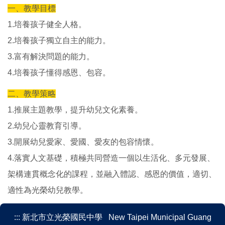
一、教學目標
樂活書海
1.培養孩子健全人格。
活動相簿
2.培養孩子獨立自主的能力。
3.富有解決問題的能力。
影片分享
4.培養孩子懂得感恩、包容。
資訊中心
二、教學策略
1.推展主題教學，提升幼兒文化素養。
訊息連結
2.幼兒心靈教育引導。
空氣品質
3.開展幼兒愛家、愛國、愛友的包容情懷。
4.落實人文基礎，積極共同營造一個以生活化、多元發展、
Daily Talk 達力英語說起來
架構連貫概念化的課程，並融入體認、感恩的價值，適切、
AI教學專區
適性為光榮幼兒教學。
:::
新北市立光榮國民中學 New Taipei Municipal Guang