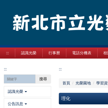
跳
到
主
要
內
容
區
:::
認識光榮
行事曆
電話分機表
校
:::
:::
搜尋
首頁
光榮園地
學習資
認識光榮
理化
公告訊息